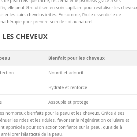
es de peau tels que l’acné, l’eczéma et le psoriasis grâce à ses
in, elle peut être utilisée en soin capillaire pour revitaliser les cheveu
iser les cuirs chevelus irrités. En somme, l’huile essentielle de
omathérapie pour prendre soin de soi au naturel.
T LES CHEVEUX
 peau
Bienfait pour les cheveux
tection
Nourrit et adoucit
Hydrate et renforce
e
Assouplit et protège
ses nombreux bienfaits pour la peau et les cheveux. Grâce à ses
nuer les rides et les ridules, favoriser la régénération cellulaire et
nt appréciée pour son action tonifiante sur la peau, qui aide à
améliorer l’élasticité de la peau.