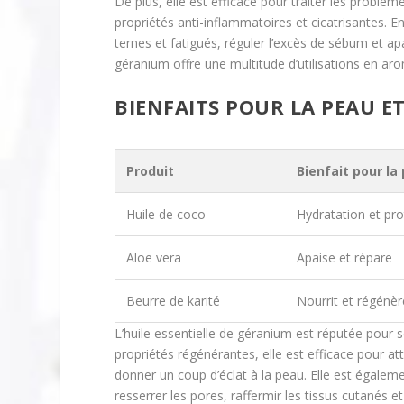
De plus, elle est efficace pour traiter les problèm
propriétés anti-inflammatoires et cicatrisantes. Enf
ternes et fatigués, réguler l’excès de sébum et apa
géranium offre une multitude d’utilisations en ar
BIENFAITS POUR LA PEAU E
Produit
Bienfait pour la
Huile de coco
Hydratation et pro
Aloe vera
Apaise et répare
Beurre de karité
Nourrit et régénèr
L’huile essentielle de géranium est réputée pour 
propriétés régénérantes, elle est efficace pour atté
donner un coup d’éclat à la peau. Elle est égaleme
resserrer les pores, raffermir les tissus cutanés et 