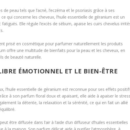
es de peau tels que l’acné, l’eczéma et le psoriasis grâce à ses
n ce qui concerne les cheveux, l’huile essentielle de géranium est un
t fatigués. Elle régule l’excès de sébum, apaise les cuirs chevelus irrité
s.
ient prisé en cosmétique pour parfumer naturellement les produits
nium offre une multitude de bienfaits pour la peau et les cheveux, en
ls de beauté naturelle.
ILIBRE ÉMOTIONNEL ET LE BIEN-ÊTRE
x, l’huile essentielle de géranium est reconnue pour ses effets positif
Grâce à son parfum floral doux et apaisant, elle aide à apaiser le stres
alement la détente, la relaxation et la sérénité, ce qui en fait un allié
quilibré.
ut être diffusée dans l’air à l’aide d’un diffuseur d’huiles essentielles
 à la maison. Son parfum délicat aide à purifier l’atmosphère, à