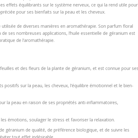
 effets équilibrants sur le système nerveux, ce qui la rend utile pour
appréciée pour ses bienfaits sur la peau et les cheveux.
re utilisée de diverses manières en aromathérapie. Son parfum floral
n de ses nombreuses applications, l’huile essentielle de géranium est
ratique de l’aromathérapie.
 feuilles et des fleurs de la plante de géranium, et est connue pour se
s positifs sur la peau, les cheveux, l’équilibre émotionnel et le bien-
our la peau en raison de ses propriétés anti-inflammatoires,
 les émotions, soulager le stress et favoriser la relaxation.
e de géranium de qualité, de préférence biologique, et de suivre les
viter tout effet indésirable.